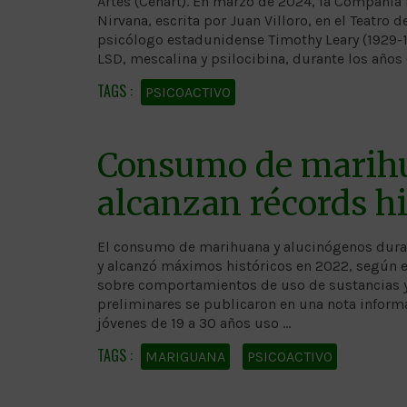
Artes (Cenart). En marzo de 2024, la Compañía N
Nirvana, escrita por Juan Villoro, en el Teatro d
psicólogo estadunidense Timothy Leary (1929-19
LSD, mescalina y psilocibina, durante los años
PSICOACTIVO
Consumo de marihu
alcanzan récords hi
El consumo de marihuana y alucinógenos duran
y alcanzó máximos históricos en 2022, según e
sobre comportamientos de uso de sustancias y 
preliminares se publicaron en una nota informa
jóvenes de 19 a 30 años uso …
MARIGUANA
PSICOACTIVO