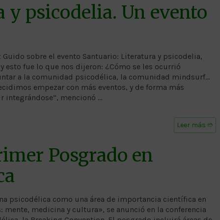
a y psicodelia. Un evento
uido sobre el evento Santuario: Literatura y psicodelia,
y esto fue lo que nos dijeron: ¿Cómo se les ocurrió
juntar a la comunidad psicodélica, la comunidad mindsurf…
, decidimos empezar con más eventos, y de forma más
r integrándose”, mencionó …
Leer más ➱
Primer Posgrado en
ca
na psicodélica como una área de importancia científica en
: mente, medicina y cultura», se anunció en la conferencia
lica, la Breaking Convention. El posgrado incluirá áreas de