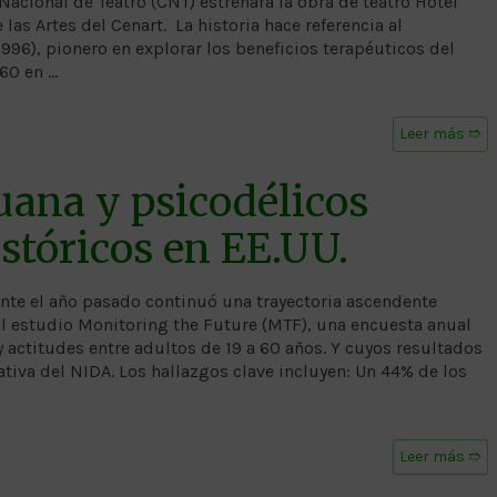
acional de Teatro (CNT) estrenará la obra de teatro Hotel
e las Artes del Cenart. La historia hace referencia al
96), pionero en explorar los beneficios terapéuticos del
 60 en …
Leer más ➱
ana y psicodélicos
stóricos en EE.UU.
te el año pasado continuó una trayectoria ascendente
l estudio Monitoring the Future (MTF), una encuesta anual
actitudes entre adultos de 19 a 60 años. Y cuyos resultados
tiva del NIDA. Los hallazgos clave incluyen: Un 44% de los
Leer más ➱