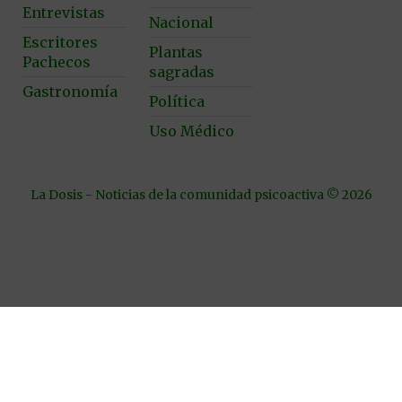
Entrevistas
Nacional
Escritores
Plantas
Pachecos
sagradas
Gastronomía
Política
Uso Médico
La Dosis - Noticias de la comunidad psicoactiva © 2026