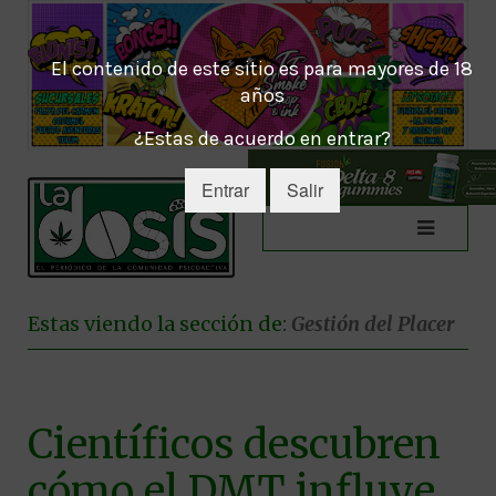
El contenido de este sitio es para mayores de 18
años
¿Estas de acuerdo en entrar?
Entrar
Salir
Estas viendo la sección de:
Gestión del Placer
Científicos descubren
cómo el DMT influye