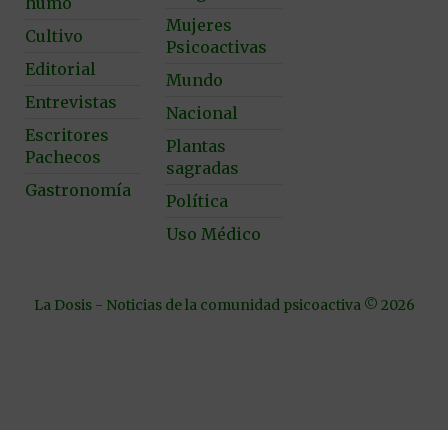
humo
Mujeres
Cultivo
Psicoactivas
Editorial
Mundo
Entrevistas
Nacional
Escritores
Plantas
Pachecos
sagradas
Gastronomía
Política
Uso Médico
La Dosis - Noticias de la comunidad psicoactiva © 2026