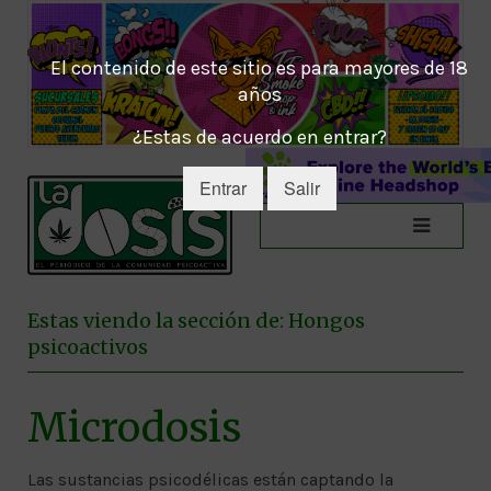
El contenido de este sitio es para mayores de 18
años
¿Estas de acuerdo en entrar?
Entrar
Salir
Estas viendo la sección de: Hongos
psicoactivos
Microdosis
Las sustancias psicodélicas están captando la