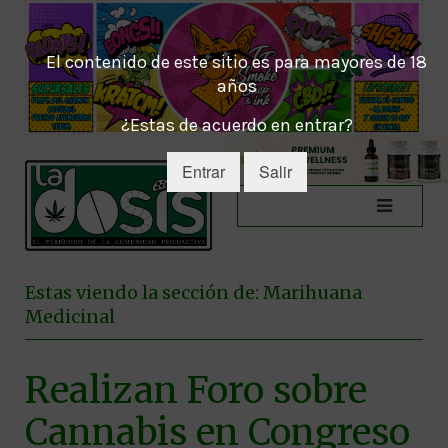
El contenido de este sitio es para mayores de 18
años
¿Estas de acuerdo en entrar?
Entrar
Salir
Estas viendo la sección de: Marihuana
Medicinal
Realizan Foro sobre
Cannabis en Congreso