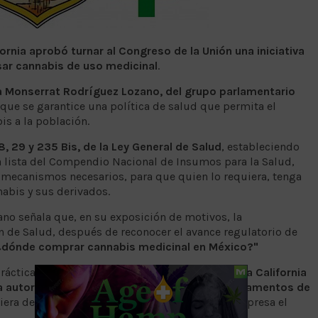
ornia aprobó turnar al Congreso de la Unión una iniciativa
sar cannabis de uso medicinal
.
a Monserrat Rodríguez Lozano, del grupo parlamentario
 que se garantice una política de salud que permita el
s a la población.
28, 29 y 235 Bis, de la Ley General de Salud
, estableciendo
la lista del Compendio Nacional de Insumos para la Salud,
 mecanismos necesarios, para que quien lo requiera, tenga
nabis y sus derivados.
no señala que, en su exposición de motivos, la
n de Salud, después de reconocer el avance regulatorio de
¿dónde comprar cannabis medicinal en México?"
prácticamente imposible de contestar, así
en Baja California
ca autorizada para suministrar al público medicamentos de
iera de tal suministro no podrá conseguirlo”, expresa el