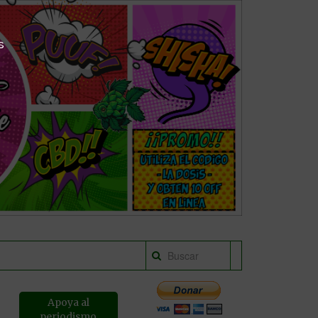
s
Apoya al
periodismo