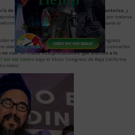
ía de los integrantes de la XXIV Legislatura fronteriza
, y
 aprobada para remitirla al Congreso de la Unión, por tratarse
 reformada es exclusiva de dicha autoridad, mediante el
poder enviar propuestas de leyes nacionales al Congreso
 no sean aprobadas por el Congreso Federal no se convierten
 no caer en malas interpretaciones que afecten a la
El Sol del Centro
bajo el título 'Congreso de Baja California
cinales'.