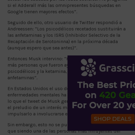
si el Adderall más las omnipresentes búsquedas en
Google tienen mayores efectos”.
Seguido de ello, otro usuario de Twitter respondió a
Andreessen: “Los psicodélicos recetados sustituirán a
las anfetaminas y los ISRS (Inhibidor Selectivo de la
Recaptación de Serotoninna) en la próxima década
(aunque espero que sea antes)”.
Entonces Musk intervino: “He hablado con muchas
más personas que fueron ayudadas por los
psicodélicos y la ketamina, que por los ISRS y las
anfetaminas”.
En Estados Unidos el uso de psicodélicos para tratar
enfermedades mentales ha cobrado un gran auge por
lo que el tweet de Musk generó polémica, y puede ser
el preludio de un interés más profundo que podría
impulsarlo a involucrarse en este innovador sector.
Sin embargo, esto no se puede asegurar, lo que si es
que siendo una de las personas más influyentes del