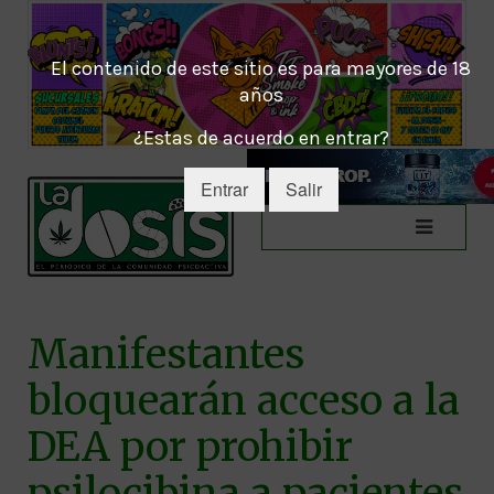
El contenido de este sitio es para mayores de 18
años
¿Estas de acuerdo en entrar?
Entrar
Salir
Manifestantes
bloquearán acceso a la
DEA por prohibir
psilocibina a pacientes