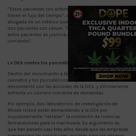
“Estos pacientes con enfermedades terminales no
tienen el lujo del tiempo”, añadió Kathryn Tucker,
abogada de un médico que solicitó psilocibina para
dos pacientes con cáncer. “La justicia retrasada para
estos pacientes es justicia negada. El reloj está
corriendo”.
La DEA contra los psicodélicos
Dentro del movimiento a favor de la legalización del
cannabis y los psicodélicos, hay un creciente
descontento con las acciones de la DEA, y últimamente
enfrenta un número creciente de demandas.
Por ejemplo, dos laboratorios de investigación de
Rhode Island están demandando a la DEA por
supuestamente “retrasar” la concesión de licencias
farmacéuticas para la marihuana. Su argumento es
que han pasado casi tres años desde que las empresas
presentaron las solicitudes iniciales para los ensayos