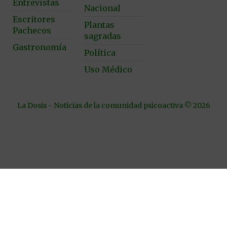
Entrevistas
Nacional
Escritores
Plantas
Pachecos
sagradas
Gastronomía
Política
Uso Médico
La Dosis - Noticias de la comunidad psicoactiva © 2026