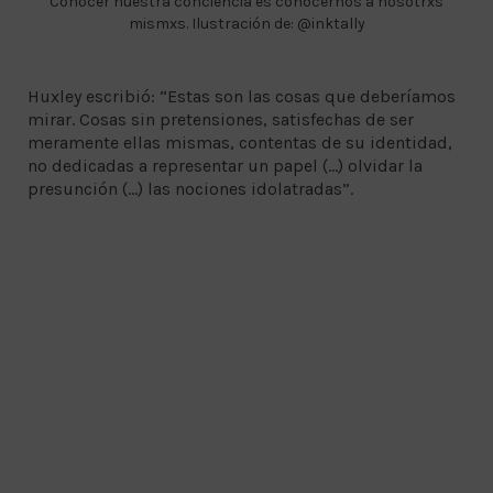
Conocer nuestra conciencia es conocernos a nosotrxs
mismxs. Ilustración de: @inktally
Huxley escribió: “Estas son las cosas que deberíamos
mirar. Cosas sin pretensiones, satisfechas de ser
meramente ellas mismas, contentas de su identidad,
no dedicadas a representar un papel (...) olvidar la
presunción (...) las nociones idolatradas”.