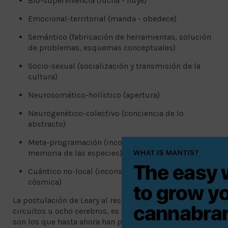
Bio-supervivencia (lucha - huye)
Emocional-territorial (manda - obedece)
Semántico (fabricación de herramientas, solución
de problemas, esquemas conceptuales)
Socio-sexual (socialización y transmisión de la
cultura)
Neurosomático-holístico (apertura)
Neurogenético-colectivo (conciencia de lo
abstracto)
Meta-programación (inconsciente colectivo,
memoria de las especies)
Cuántico no-local (inconsciente universal, mente
cósmica)
La postulación de Leary al respecto de los ocho
circuitos u ocho cerebros, es que los primeros cuatro
son los que hasta ahora han predominado en las