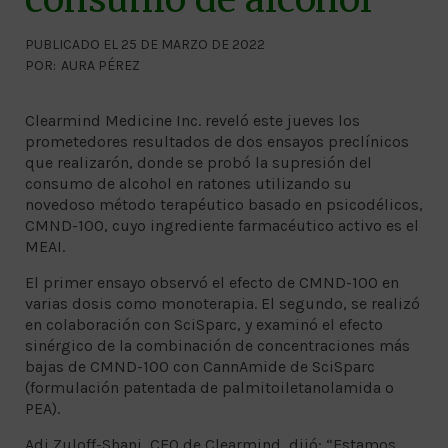
PUBLICADO EL 25 DE MARZO DE 2022
POR:
AURA PÉREZ
Clearmind Medicine Inc. reveló este jueves los
prometedores resultados de dos ensayos preclínicos
que realizarón, donde se probó la supresión del
consumo de alcohol en ratones utilizando su
novedoso método terapéutico basado en psicodélicos,
CMND-100, cuyo ingrediente farmacéutico activo es el
MEAI.
El primer ensayo observó el efecto de CMND-100 en
varias dosis como monoterapia. El segundo, se realizó
en colaboración con SciSparc, y examinó el efecto
sinérgico de la combinación de concentraciones más
bajas de CMND-100 con CannAmide de SciSparc
(formulación patentada de palmitoiletanolamida o
PEA).
Adi Zuloff-Shani, CEO de Clearmind, dijó: “Estamos