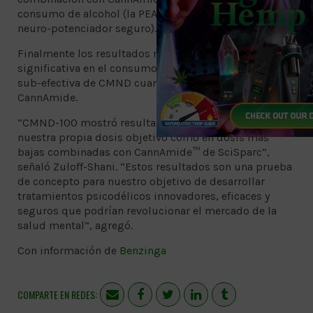
consumo de alcohol (la PEA es conocida como un
neuro-potenciador seguro).
Finalmente los resultados mostraron una reducción
significativa en el consumo de alcohol en la dosis
sub-efectiva de CMND cuando se combina con
CannAmide.
“CMND-100 mostró resultados muy positivos tanto en
nuestra propia dosis objetivo como en dosis más
bajas combinadas con CannAmide™ de SciSparc”,
señaló Zuloff-Shani. “Estos resultados son una prueba
de concepto para nuestro objetivo de desarrollar
tratamientos psicodélicos innovadores, eficaces y
seguros que podrían revolucionar el mercado de la
salud mental”, agregó.
Con información de
Benzinga
COMPARTE EN REDES: