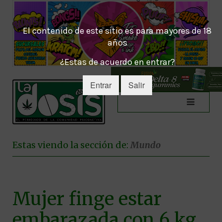
El contenido de este sitio es para mayores de 18
años
¿Estas de acuerdo en entrar?
Entrar
Salir
Estas viendo la sección de:
Mundo
Mujer finge estar
embarazada con 6 kg