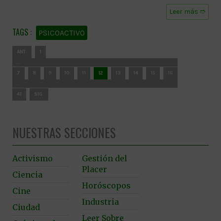
Leer más ➱
PSICOACTIVO
ANT.
1
…
7
8
9
10
11
12
13
14
15
16
…
41
SIG.
NUESTRAS SECCIONES
Activismo
Gestión del
Placer
Ciencia
Horóscopos
Cine
Industria
Ciudad
Leer Sobre