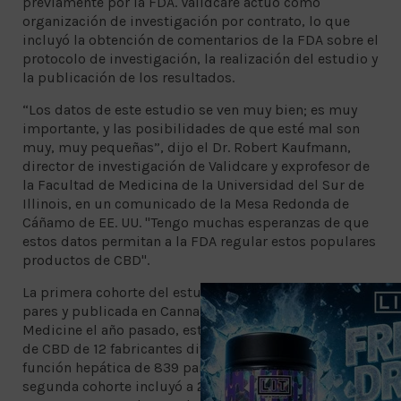
previamente por la FDA. Validcare actuó como
organización de investigación por contrato, lo que
incluyó la obtención de comentarios de la FDA sobre el
protocolo de investigación, la realización del estudio y
la publicación de los resultados.
“Los datos de este estudio se ven muy bien; es muy
importante, y las posibilidades de que esté mal son
muy, muy pequeñas”, dijo el Dr. Robert Kaufmann,
director de investigación de Validcare y exprofesor de
la Facultad de Medicina de la Universidad del Sur de
Illinois, en un comunicado de la Mesa Redonda de
Cáñamo de EE. UU. "Tengo muchas esperanzas de que
estos datos permitan a la FDA regular estos populares
productos de CBD".
La primera cohorte del estudio, que fue revisada por
pares y publicada en Cannabis and Cannabinoid
Medicine el año pasado, estudió cómo los productos
de CBD de 12 fabricantes diferentes afectaron la
función hepática de 839 participantes del estudio. La
segunda cohorte incluyó a 222 personas adicionales