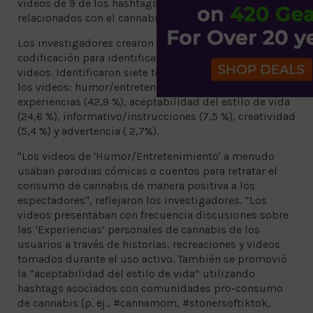
videos de 9 de los hashtags más populares
relacionados con el cannabis.
Los investigadores crearon un esquema de
codificación para identificar los temas de estos
videos. Identificaron siete temas clave presentes en
los videos: humor/entretenimiento (71,7 %),
experiencias (42,9 %), aceptabilidad del estilo de vida
(24,6 %), informativo/instrucciones (7,5 %), creatividad
(5,4 %) y advertencia ( 2,7%).
"Los videos de 'Humor/Entretenimiento' a menudo
usaban parodias cómicas o cuentos para retratar el
consumo de cannabis de manera positiva a los
espectadores", reflejaron los investigadores. “Los
videos presentaban con frecuencia discusiones sobre
las ‘Experiencias’ personales de cannabis de los
usuarios a través de historias, recreaciones y videos
tomados durante el uso activo. También se promovió
la “aceptabilidad del estilo de vida” utilizando
hashtags asociados con comunidades pro-consumo
de cannabis (p. ej., #cannamom, #stonersoftiktok,