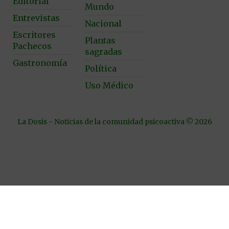
Editorial
Mundo
Entrevistas
Nacional
Escritores
Plantas
Pachecos
sagradas
Gastronomía
Política
Uso Médico
La Dosis - Noticias de la comunidad psicoactiva © 2026