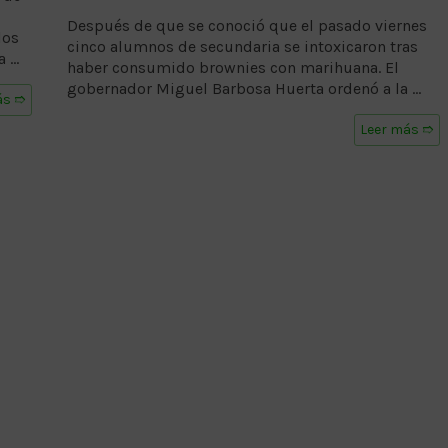
Después de que se conoció que el pasado viernes
los
cinco alumnos de secundaria se intoxicaron tras
a …
haber consumido brownies con marihuana. El
gobernador Miguel Barbosa Huerta ordenó a la …
ás ➱
Leer más ➱