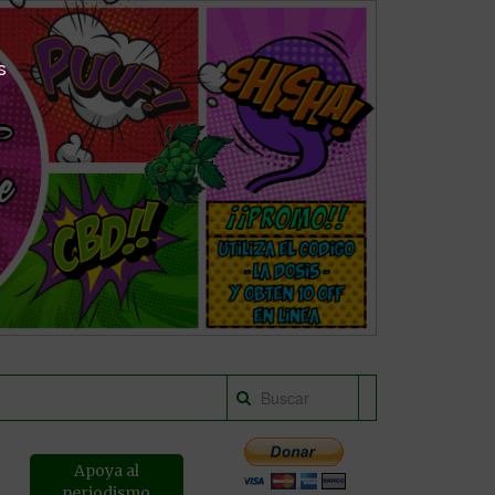
s
Apoya al
periodismo