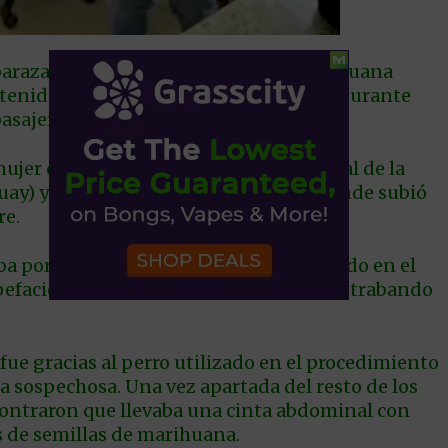
arazada para traficar semillas de marihuana
etenida por la Policía Federal brasileña durante
asajeros.
mujer cruzó a pie el Puente Internacional de la
y) y llegó a Foz de Iguazú (Brasil), donde subió
re.
aba por la ruta BR-277 cuando fue detenido en el
pefacientes, armas y mercaderías de contrabando
 fue gracias al perro utilizado en el procedimiento
ra sospechosa. Una vez apartada del resto de los
contraron que llevaba una cinta abdominal con
os de semillas de marihuana.