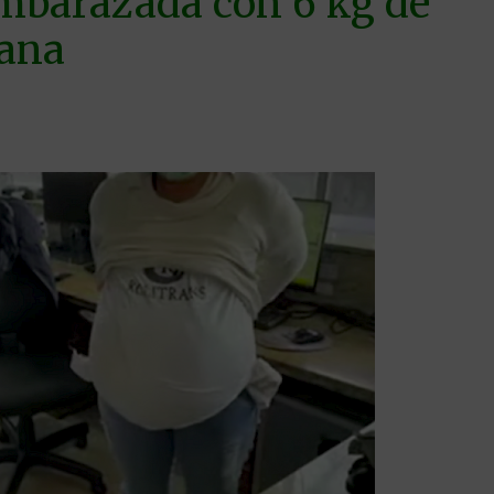
embarazada con 6 kg de
uana