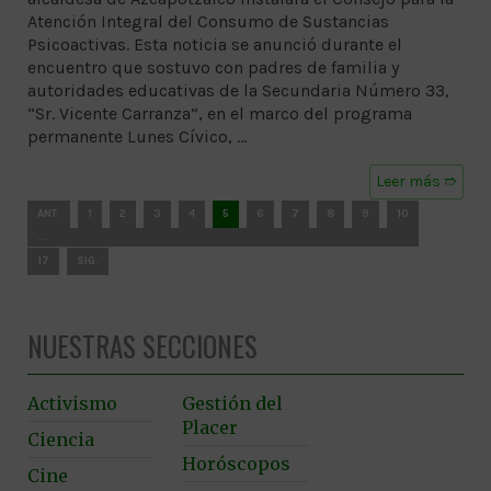
Atención Integral del Consumo de Sustancias
Psicoactivas. Esta noticia se anunció durante el
encuentro que sostuvo con padres de familia y
autoridades educativas de la Secundaria Número 33,
“Sr. Vicente Carranza”, en el marco del programa
permanente Lunes Cívico, …
Leer más ➱
ANT.
1
2
3
4
5
6
7
8
9
10
…
17
SIG.
NUESTRAS SECCIONES
Activismo
Gestión del
Placer
Ciencia
Horóscopos
Cine