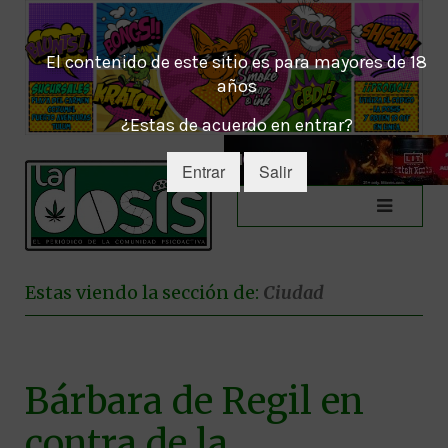
El contenido de este sitio es para mayores de 18
años
¿Estas de acuerdo en entrar?
Entrar
Salir
Estas viendo la sección de:
Ciudad
Bárbara de Regil en
contra de la