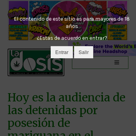
El contenido de este sitio es para mayores de 18
años
¿Estas de acuerdo en entrar?
Entrar
Salir
Hoy es la audiencia de
las detenidas por
posesión de
mariguana en el