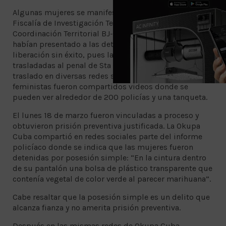
Algunas mujeres se manifestaron ese mismo día en la
Fiscalía de Investigación Territorial en Benito Juárez.
Coordinación Territorial BJ-I y BJ-2, en las que las
habían presentado a las detenidas, pidiendo su
liberación sin éxito, pues las detenidas fueron
trasladadas al penal de Sta Martha Acatitla. En dicho
traslado en diversas redes sociales de colectivas
feministas fueron compartidos videos donde se
pueden ver alrededor de 200 policías y una tanqueta.
El lunes 18 de marzo fueron vinculadas a proceso y
obtuvieron prisión preventiva justificada. La Okupa
Cuba compartió en redes sociales parte del informe
policíaco donde se indica que las mujeres fueron
detenidas por posesión simple: “En la cintura dentro
de su pantalón una bolsa de plástico transparente que
contenía vegetal de color verde al parecer marihuana”.
Cabe resaltar que la posesión simple es un delito que
alcanza fianza y no amerita prisión preventiva.
Después en las mismas redes de Okupa Cuba