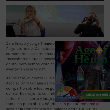
Zara Snapp y Jorge Tinajero, hablaron del Marco
Regulatorio del Cannabis en México, quienes
comentaron entre muchas otras cosas más que
“necesitamos que la posesión simple deje de ser un
delito, pero hemos visto cero voluntad política para
avanzar en este tema”.
Así mismo, el doctor Luis David Suárez, de la
Asociación Mexicana de Medicina Cannabinoide,
compartió sobre los riesgos y daños asociados al uso
de marihuana junto con información sobre cómo
reducirlos al corto y largo plazo. "La naturaleza no es
tonta, no puso al THC sólido en la planta" remarcó al
señalar la importancia del balance entre THC y CBD