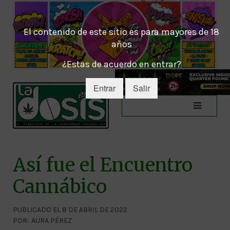
El contenido de este sitio es para mayores de 18
años
¿Estas de acuerdo en entrar?
Entrar
Salir
Así fue el Encuentro
Cannábico
PUBLICADO EL 8 DE ABRIL DE 2022
POR:
AURA PÉREZ