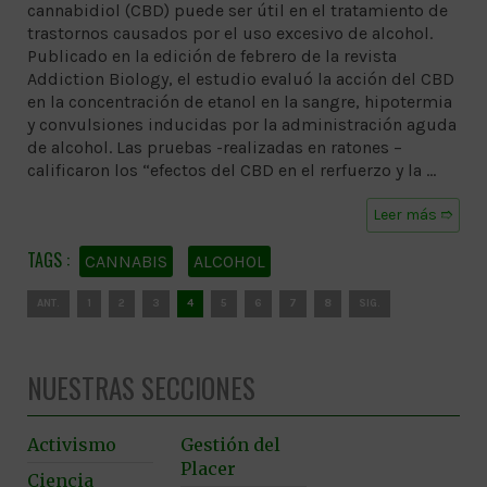
cannabidiol (CBD) puede ser útil en el tratamiento de
trastornos causados por el uso excesivo de alcohol.
Publicado en la edición de febrero de la revista
Addiction Biology, el estudio evaluó la acción del CBD
en la concentración de etanol en la sangre, hipotermia
y convulsiones inducidas por la administración aguda
de alcohol. Las pruebas -realizadas en ratones –
calificaron los “efectos del CBD en el rerfuerzo y la …
Leer más ➱
CANNABIS
ALCOHOL
ANT.
1
2
3
4
5
6
7
8
SIG.
NUESTRAS SECCIONES
Activismo
Gestión del
Placer
Ciencia