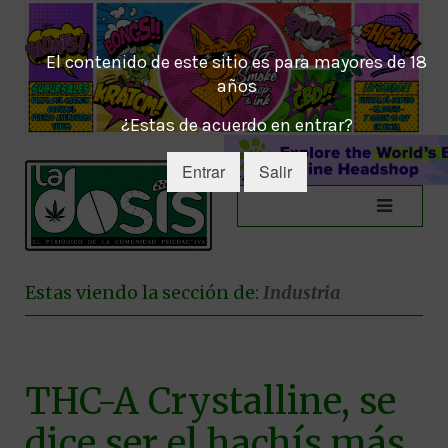
El contenido de este sitio es para mayores de 18
años
¿Estas de acuerdo en entrar?
Entrar
Salir
Estas viendo la sección de:
Industria
THC-A Crystalline, se
dice ser el hachís más