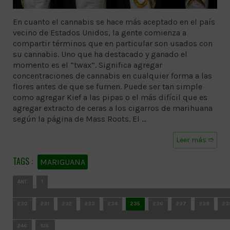
En cuanto el cannabis se hace más aceptado en el país
vecino de Estados Unidos, la gente comienza a
compartir términos que en particular son usados con
su cannabis. Uno que ha destacado y ganado el
momento es el “twax”. Significa agregar
concentraciones de cannabis en cualquier forma a las
flores antes de que se fumen. Puede ser tan simple
como agregar Kief a las pipas o el más difícil que es
agregar extracto de ceras a los cigarros de marihuana
según la página de Mass Roots. El …
Leer más ➱
MARIGUANA
ANT.
1
…
230
231
232
233
234
235
236
237
238
23
…
246
SIG.