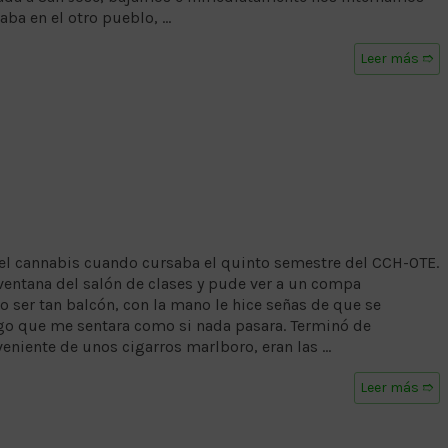
taba en el otro pueblo, …
Leer más ➱
el cannabis cuando cursaba el quinto semestre del CCH-OTE.
ventana del salón de clases y pude ver a un compa
o ser tan balcón, con la mano le hice señas de que se
uego que me sentara como si nada pasara. Terminó de
veniente de unos cigarros marlboro, eran las …
Leer más ➱