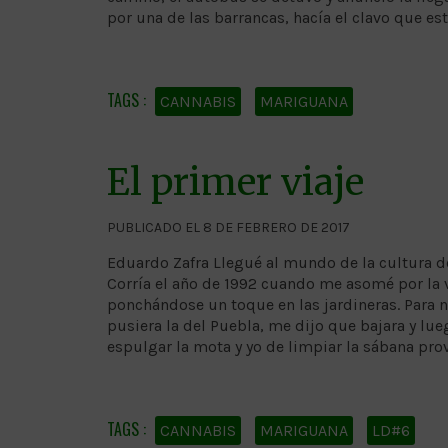
por una de las barrancas, hacía el clavo que es
CANNABIS
MARIGUANA
El primer viaje
PUBLICADO EL 8 DE FEBRERO DE 2017
Eduardo Zafra Llegué al mundo de la cultura d
Corría el año de 1992 cuando me asomé por la 
ponchándose un toque en las jardineras. Para n
pusiera la del Puebla, me dijo que bajara y l
espulgar la mota y yo de limpiar la sábana pro
CANNABIS
MARIGUANA
LD#6