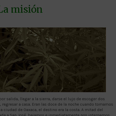
La misión
r salida, llegar a la sierra, darse el lujo de escoger dos
oz, regresar a casa. Eran las doce de la noche cuando tomamos
a ciudad de Oaxaca, el destino era la costa. A mitad del
gada a San José, bajamos e inmediatamente nos internamos