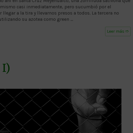
 ahí en Santa Cruz Meyehualco, una zorrilluda sativona que
í mismo casi inmediatamente, pero sucumbió por el
llegar a la tira y llevarnos presos a todos. La tercera no
utilizando su azotea como green …
Leer más ➱
I)