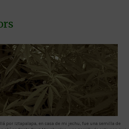
ors
llá por Iztapalapa, en casa de mi jechu, fue una semilla de