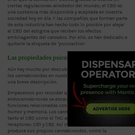
ciertas regulaciones alrededor del mundo, el CBD es
una sustancia más disponible y aceptada en nuestra
sociedad hoy en día. Y las compañías que forman parte
de esta industria han hecho todo lo posible por alejar
al CBD del estigma que reciben los efectos
embriagantes del cannabis. Por ello, se han dedicado a
quitarle la etiqueta de ‘psicoactivo’.
Las propiedades psicoactivas del CBD
Aún hay mucho por descubrir sobre la interacción de
los cannabinoides en nuestro cuerpo. A continuación
una breve descripción.
Empecemos por recordar que el sistema
endocannabinoide se encarga de regular múltiples
funciones relacionadas con el apetito, dolor, estrés,
humor y memoria. Los cannabinoides principales,
tanto el CBD como el THC actúan sobre dos tipos de
receptores: CB1 y CB2. Así mismo, nuestro cuerpo
produce sus propios cannabinoides, como la