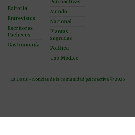
Psicoactivas
Editorial
Mundo
Entrevistas
Nacional
Escritores
Plantas
Pachecos
sagradas
Gastronomía
Política
Uso Médico
La Dosis - Noticias de la comunidad psicoactiva © 2026