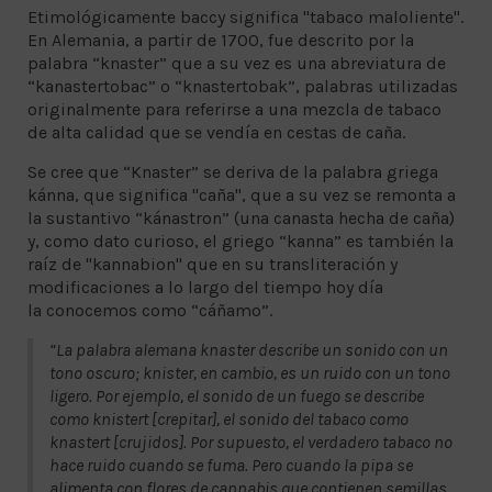
Etimológicamente baccy significa "tabaco maloliente".
En Alemania, a partir de 1700, fue descrito por la
palabra “knaster” que a su vez es una abreviatura de
“kanastertobac” o “knastertobak”, palabras utilizadas
originalmente para referirse a una mezcla de tabaco
de alta calidad que se vendía en cestas de caña.
Se cree que “Knaster” se deriva de la palabra griega
kánna, que significa "caña", que a su vez se remonta a
la sustantivo “kánastron” (una canasta hecha de caña)
y, como dato curioso, el griego “kanna” es también la
raíz de "kannabion" que en su transliteración y
modificaciones a lo largo del tiempo hoy día
la conocemos como “cáñamo”.
“La palabra alemana knaster describe un sonido con un
tono oscuro; knister, en cambio, es un ruido con un tono
ligero. Por ejemplo, el sonido de un fuego se describe
como knistert [crepitar], el sonido del tabaco como
knastert [crujidos]. Por supuesto, el verdadero tabaco no
hace ruido cuando se fuma. Pero cuando la pipa se
alimenta con flores de cannabis que contienen semillas,