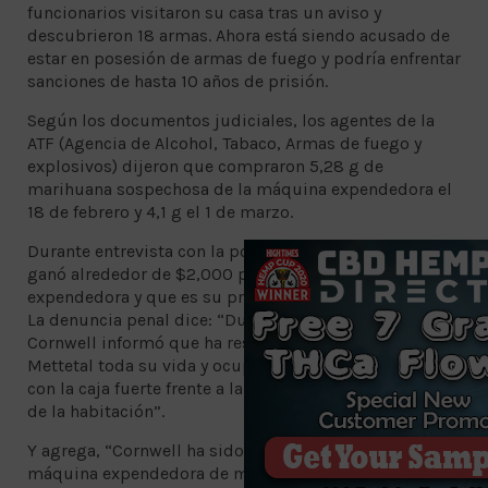
funcionarios visitaron su casa tras un aviso y
descubrieron 18 armas. Ahora está siendo acusado de
estar en posesión de armas de fuego y podría enfrentar
sanciones de hasta 10 años de prisión.
Según los documentos judiciales, los agentes de la
ATF (Agencia de Alcohol, Tabaco, Armas de fuego y
explosivos) dijeron que compraron 5,28 g de
marihuana sospechosa de la máquina expendedora el
18 de febrero y 4,1 g el 1 de marzo.
Durante entrevista con la policía, Cornwell dijo que
ganó alrededor de $2,000 por día con la máquina
expendedora y que es su principal fuente de ingresos.
La denuncia penal dice: “Durante la entrevista,
Cornwell informó que ha residido en la dirección de
Mettetal toda su vida y ocupa la habitación de arriba
con la caja fuerte frente a la cómoda, cerca de la puerta
de la habitación”.
Y agrega, “Cornwell ha sido propietario y ha operado la
máquina expendedora de marihuana adjunta a la