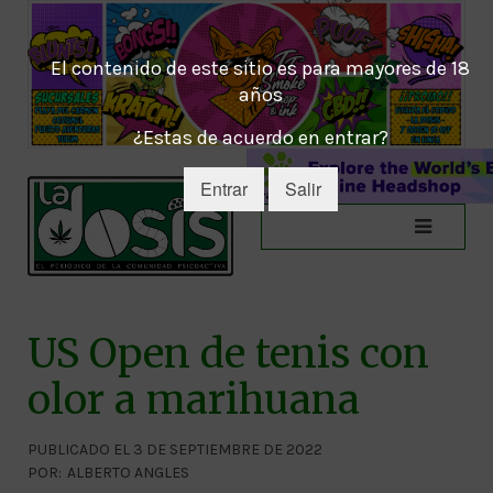
El contenido de este sitio es para mayores de 18
años
¿Estas de acuerdo en entrar?
Entrar
Salir
US Open de tenis con
olor a marihuana
PUBLICADO EL 3 DE SEPTIEMBRE DE 2022
POR:
ALBERTO ANGLES