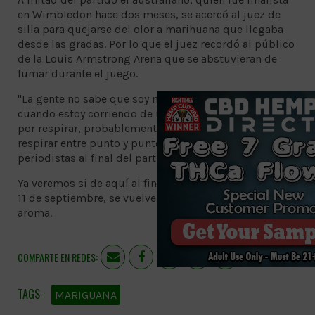
en Wimbledon hace dos meses, se acercó al juez de
silla para quejarse del olor a marihuana que llegaba
desde las gradas. Por lo que el juez recordó al público
de la Louis Armstrong Arena que se abstuvieran de
fumar durante el juego.
"La gente no sabe que soy muy asmático, así que
cuando estoy corriendo de un lado a otro y luchando
por respirar, probablemente no es algo que quiera
respirar entre punto y punto", dijo Kyrgios a los
periodistas al final del partido.
Ya veremos si de aquí al final del abierto, el domingo
11 de septiembre, se vuelve a presentar el exquisito
aroma.
COMPARTE EN REDES:
MARIGUANA