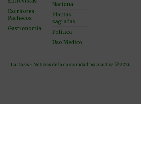
Entrevistas
Nacional
Escritores
Plantas
Pachecos
sagradas
Gastronomía
Política
Uso Médico
La Dosis - Noticias de la comunidad psicoactiva © 2026