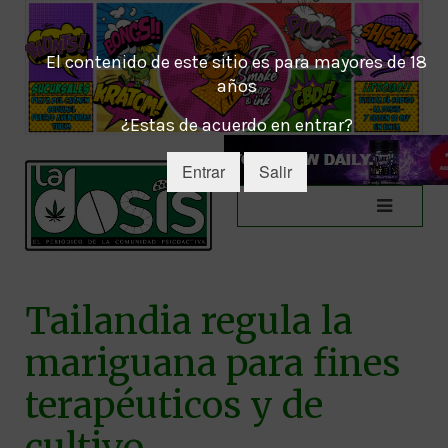
El contenido de este sitio es para mayores de 18
años
¿Estas de acuerdo en entrar?
Entrar
Salir
Tailandia regula la
mariguana para fines
terapéuticos y de
cultivo.