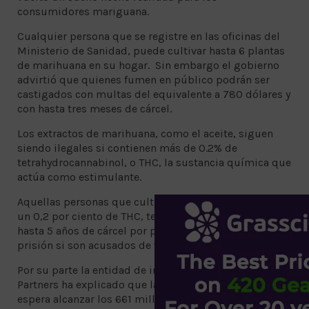
consumidores mariguana.
Cualquier persona que se registre en las oficinas del
Ministerio de Sanidad, puede cultivar hasta 6 plantas
de marihuana en su hogar. Sin embargo el gobierno
advirtió que quienes fumen en público podrán ser
castigados con multas del equivalente a 780 dólares y
con hasta tres meses de cárcel.
Los extractos de marihuana, como el aceite, siguen
siendo ilegales si contienen más de 0.2% de
tetrahydrocannabinol, o THC, la sustancia química que
actúa como estimulante.
Aquellas personas que cultiven marihuana con más de
un 0,2 por ciento de THC, tendrán como consecuencia
hasta 5 años de cárcel por posesión y hasta 15 años de
prisión si son acusados de venta.
Por su parte la entidad de investigación Prohibition
Partners ha explicado que la industria del cannabis
espera alcanzar los 661 millones de dólares en 2024 en