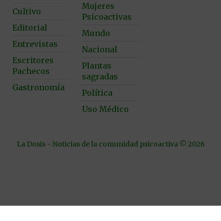
Mujeres
Cultivo
Psicoactivas
Editorial
Mundo
Entrevistas
Nacional
Escritores
Plantas
Pachecos
sagradas
Gastronomía
Política
Uso Médico
La Dosis - Noticias de la comunidad psicoactiva © 2026