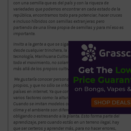
con una semilla que es del país y con la riqueza de
variedades que podemos encontrar en cada estado de la
república, encontramos todo para potenciar, hacer cruces
e incluso híbridos con semillas extranjeras pero
partiendo de una línea propia de semillas y para mí eso es
importante.
Invito a la gente a que se siga sumando a este esfuerzo
desde cualquier trinchera, la mía es el audiovisual y
tecnología, Marihuana Cultivadores Mexicana habla de
todo el movimiento, no solamente de un sector, esto va
más allá de los propios cultivadores.
Me gustaría conocer personas que hagan contenidos
propios, y que no sólo se informen con datos de otros
países en internet. Ya que con las plantas tiene que ver
varios factores como: la altura, el clima y variedades.
Cuando se imitan modelos como el de España donde el
clima y el ambiente son diferentes a México, pues se está
obligando o estresando a la planta. Esto forma parte del
aprendizaje, pero cuando estás en un terreno ilegal, hay
que ser certeros y aprender más, para no hacer errores,