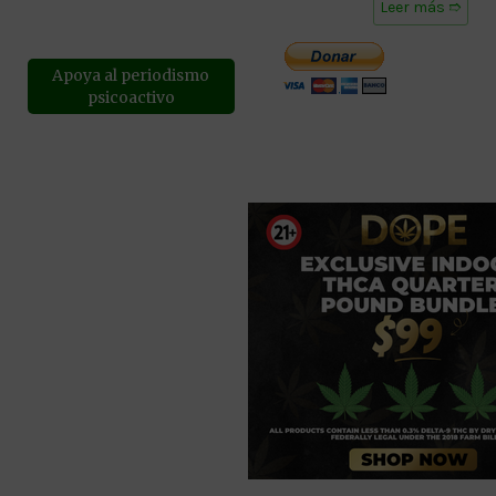
Leer más ➱
Apoya al periodismo
psicoactivo