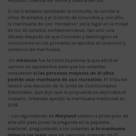
Missouri, Dakota del Norte y Dakota del Sur.
Si los 5 estados aprobarán la consulta, se unirían a
otros 19 estados y el Distrito de Columbia y, con ello,
la marihuana de uso ‘recreativo’ sería legal en la mitad
de los 50 estados norteamericanos, tan solo una
década después de que Colorado y Washington se
convirtieron en los primeros en aprobar el consumo y
comercio de marihuana.
-En
Arkansas
fue la Corte Suprema la que abrió el
camino en septiembre para que los votantes
consideren
si las personas mayores de 21 años
podrán usar marihuana de uso recreativo
. El tribunal
revocó una decisión de la Junta de Comisionados
Electorales, que dijo que la propuesta no explicaba el
impacto. Arkansas aprobó la marihuana medicinal en
2016.
– Los legisladores de
Maryland
votaron a principios de
este año para poner la pregunta en la papeleta
electoral, preguntando a los votantes
si la marihuana
debería ser legal
para las personas mayores de 21