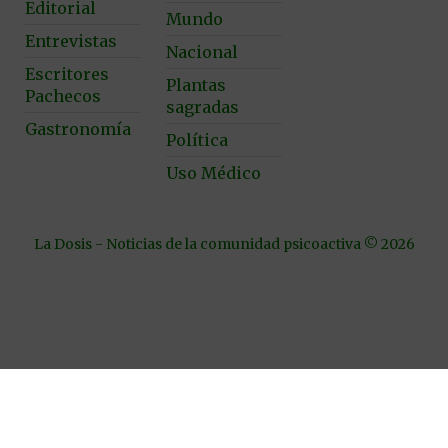
Editorial
Mundo
Entrevistas
Nacional
Escritores
Plantas
Pachecos
sagradas
Gastronomía
Política
Uso Médico
La Dosis - Noticias de la comunidad psicoactiva © 2026