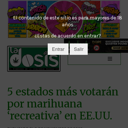
El contenido de este sitio es para mayores de 18
años
¿Estas de acuerdo en entrar?
Entrar
Salir
5 estados más votarán
por marihuana
‘recreativa’ en EE.UU.