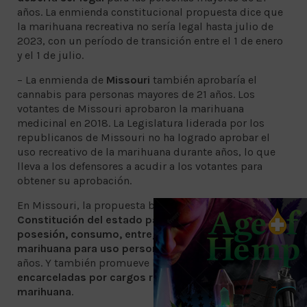
años. La enmienda constitucional propuesta dice que
la marihuana recreativa no sería legal hasta julio de
2023, con un período de transición entre el 1 de enero
y el 1 de julio.
– La enmienda de
Missouri
también aprobaría el
cannabis para personas mayores de 21 años. Los
votantes de Missouri aprobaron la marihuana
medicinal en 2018. La Legislatura liderada por los
republicanos de Missouri no ha logrado aprobar el
uso recreativo de la marihuana durante años, lo que
lleva a los defensores a acudir a los votantes para
obtener su aprobación.
En Missouri, la propuesta busca
cambiar la
Constitución del estado para legalizar la compra,
posesión, consumo, entrega, producción y venta de
marihuana para uso personal
de los mayores de 21
años. Y también promueve la
liberación de personas
encarceladas por cargos relacionados a la
marihuana
.