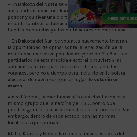
– En
Dakota del Norte
se votará si los mayores de 21
años podrían
usar marihuana en casa, así como
poseer y cultivar una cierta cantidad de cannabis
. La
medida también establece políticas para regular las
tiendas minoristas y a los cultivadores de marihuana.
– En
Dakota del Sur
los votantes nuevamente tendrán
la oportunidad de opinar sobre la legalización de la
marihuana recreativa para los mayores de 21 años. Los
partidarios de esta medida electoral obtuvieron las
suficientes firmas para presentar el tema ante los
votantes, pero no a tiempo para incluirlo en la boleta
electoral de noviembre; en su lugar,
lo votarán en
marzo
.
A nivel federal, la marihuana aún está clasificada en el
mismo grupo que la heroína y el LSD, por lo que
puede significar penas criminales por su posesión. Sin
embargo, dentro de cada estado, son las normas
locales las que priman.
Idaho, Kansas y Nebraska son los únicos estados del