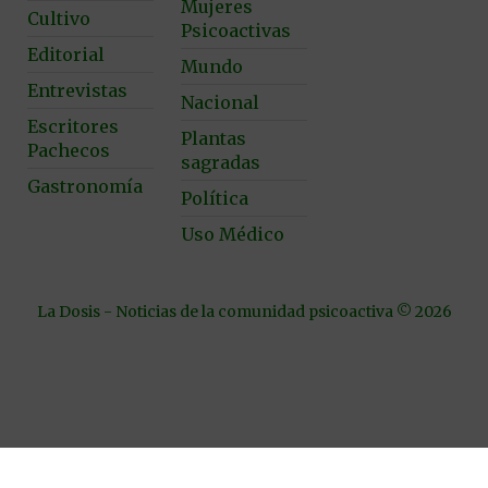
Mujeres
Cultivo
Psicoactivas
Editorial
Mundo
Entrevistas
Nacional
Escritores
Plantas
Pachecos
sagradas
Gastronomía
Política
Uso Médico
La Dosis - Noticias de la comunidad psicoactiva © 2026