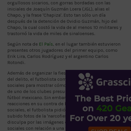
orgullosos sicarios, con gorras bordadas con las
iniciales de Joaquín Guzmán Loera (JGL), alias el
Chapo, y la frase 'Chapiza'. Esto tan sólo un día
después de la detención de Ovidio Guzmán, hijo del
Chapo, la cual costó la vida de al menos 10 militares y
trastornó la vida de miles de sinaloenses.
Según nota de
El País
, en el lugar también estuvieron
presentes otros jugadores del primer equipo, como
Erik Lira, Carlos Rodríguez y el argentino Carlos
Rotondi.
Además de organizar la fiesta en que hace apología
del delito, el futbolista compartió fotos en sus redes
sociales para mostrar cómo celebran los futbolistas
de uno de los clubes presuntamente grandes del
fútbol mexicano. Sin embargo, después de las
reacciones en su contra de los aficionados en las redes
sociales, el futbolista pidió una disculpita por haber
subido fotos de la 'narcofiesta': “Ofrezco una sincera
disculpa por las imágenes difundidas en mis redes
sociales con relación a una fiesta infantil”, aunque no