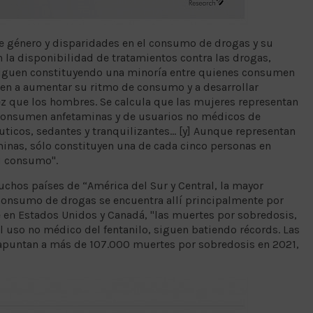
e género y disparidades en el consumo de drogas y su
n la disponibilidad de tratamientos contra las drogas,
siguen constituyendo una minoría entre quienes consumen
en a aumentar su ritmo de consumo y a desarrollar
z que los hombres. Se calcula que las mujeres representan
 consumen anfetaminas y de usuarios no médicos de
icos, sedantes y tranquilizantes... [y] Aunque representan
inas, sólo constituyen una de cada cinco personas en
u consumo".
uchos países de “América del Sur y Central, la mayor
consumo de drogas se encuentra allí principalmente por
e en Estados Unidos y Canadá, "las muertes por sobredosis,
 uso no médico del fentanilo, siguen batiendo récords. Las
apuntan a más de 107.000 muertes por sobredosis en 2021,