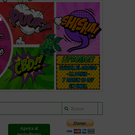
s
Apoya al
periodismo