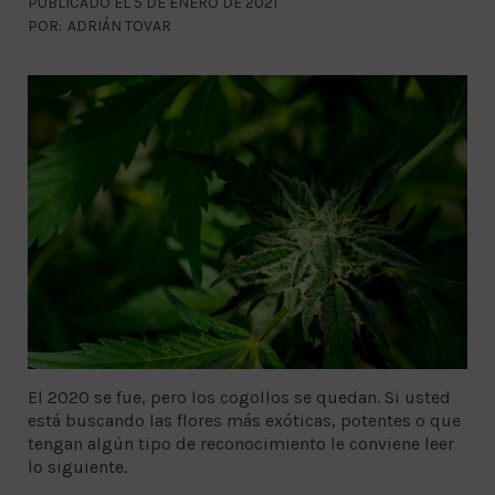
PUBLICADO EL 5 DE ENERO DE 2021
POR:
ADRIÁN TOVAR
El 2020 se fue, pero los cogollos se quedan. Si usted
está buscando las flores más exóticas, potentes o que
tengan algún tipo de reconocimiento le conviene leer
lo siguiente.