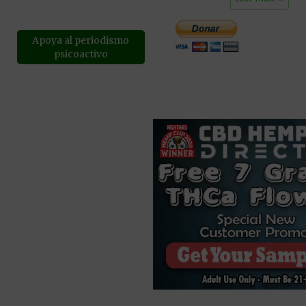
Apoya al periodismo
psicoactivo