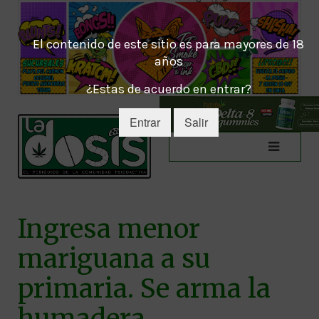
El contenido de este sitio es para mayores de 18
años
¿Estas de acuerdo en entrar?
Entrar
Salir
Ingresa menor
mariguana a su
primaria. Se arma la
humadera