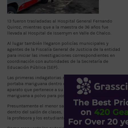
13 fueron trasladadas al Hospital General Fernando
Quiroz, mientras que a la maestra de 36 años fue
llevada al Hospital de Issemym en Valle de Chalco.
Al lugar también llegaron policías municipales y
agentes de la Fiscalía General de Justicia de la entidad
para iniciar las investigaciones correspondientes en
coordinación con autoridades de la Secretaría de
Educación Pública (SEP).
Las primeras indagatorias revelan que un alumno
portaba mariguana dentro de un frasco, además de un
aparato que pertenece a su papá y que procesa la
mariguana a polvo para posteriormente fumarla.
Presuntamente el menor sacó el polvo y lo prendió
dentro del salón de clases, por lo que fue inhalado por
la profesora y los estudiantes presentes.