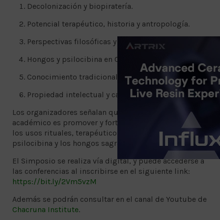
Decolonización y biopiratería.
Potencial terapéutico, historia y antropología.
Perspectivas filosóficas y culturales.
Hongos y psilocibina en Colombia.
Conocimiento tradicional, cura y espiritualidad.
Propiedad intelectual y capitalismo psicodélico.
Los organizadores señalan que el objetivo del evento
académico es promover y fortalecer el diálogo sobre
los usos rituales, terapéuticos y científicos de la
psilocibina y los hongos sagrados.
El Simposio se realiza vía digital, y puede accederse a
las conferencias al inscribirse en el siguiente link:
https://bit.ly/2Vm5vzM
Además se podrán consultar en el canal de Youtube de
Chacruna Institute
.