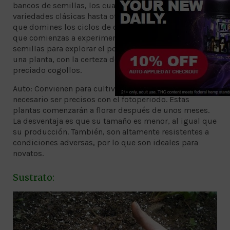
bancos de semillas, los cuales ofrecen desde
variedades clásicas hasta otras más exóticas. Una vez
que domines los ciclos de crecimiento, convendría
que comienzas a experimentar con este tipo de
semillas para explorar el potencial que puede alcanzar
una planta, con la certeza de que obtendrás tus
preciado cogollos.
Auto: Convienen para cultivos en exterior, pues no es
necesario ser precisos con el fotoperiodo. Estas
plantas comenzarán a florar después de unos meses.
La desventaja es que su tamaño es menor, al igual que
su producción. También, son altamente resistentes a
condiciones adversas, por lo que son ideales para
novatos.
Sustrato: