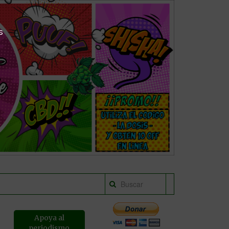
s
Apoya al
periodismo