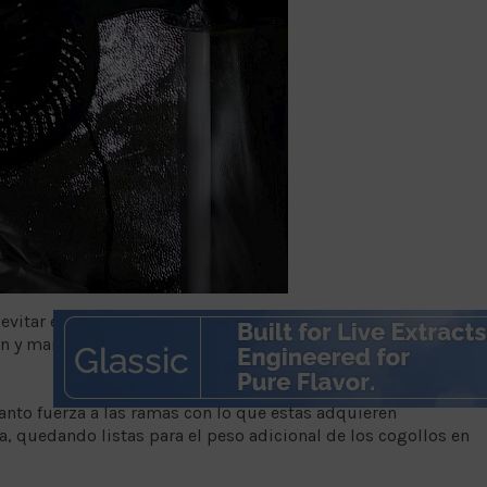
evitar el crecimiento de hongos. Estos prefieren los lugares
 y mantener el aire en circulación es el primer paso en la
 tanto fuerza a las ramas con lo que estas adquieren
va, quedando listas para el peso adicional de los cogollos en