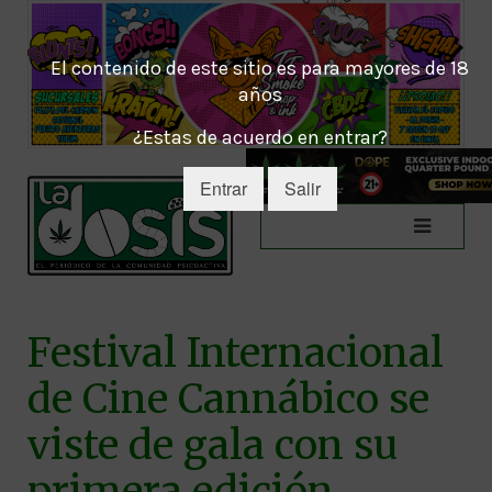
El contenido de este sitio es para mayores de 18
años
¿Estas de acuerdo en entrar?
Entrar
Salir
Festival Internacional
de Cine Cannábico se
viste de gala con su
primera edición