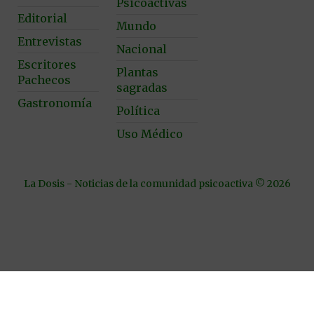
Psicoactivas
Editorial
Mundo
Entrevistas
Nacional
Escritores
Plantas
Pachecos
sagradas
Gastronomía
Política
Uso Médico
La Dosis - Noticias de la comunidad psicoactiva © 2026