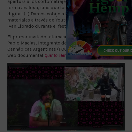
apertura a los cortometrajes o a la producción de
forma análoga, sino que también nos vamos a la parte
digital. (...) Damos cobijo a la gente que realiza
materiales a través de Youtube e internet”, mencionó
Ivan Librado durante el festival.
El primer invitado internacional fue Argentina con
Pablo Macías, integrante del Frente de Organizaciones
Cannábicas Argentinas (FOCA) y productor de la serie
web documental
Quinto Elemento
.