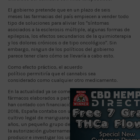
El gobierno pretende que en un plazo de seis
meses las farmacias del país empiecen a vender todo
tipo de soluciones para aliviar los "síntomas
asociados a la esclerosis múltiple, algunas formas de
epilepsia, los efectos secundarios de la quimioterapia
y los dolores crónicos o de tipo oncológico". Sin
embargo, ningun de los políticos del gobierno
parece tener claro cómo se llevaría a cabo esto.
Como efecto práctico, el acuerdo
político permitiría que el cannabis sea
considerado como cualquier otro medicamento.
En la actualidad ya se comercializan en España dos
fármacos elaborados a partir del cannabis y, de hecho,
han contado con financiación y apoyo públicos. En
2018, España contaba con unas 20.000 hectáreas de
cultivo legal de mariguana y, durante los últimos
años, un pequeño grupo de empresas han contado con
la autorización gubernamental para desarrollar,
producir e investigar los usos terapéuticos de la