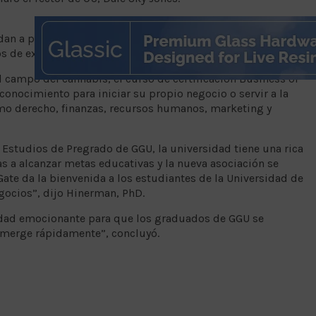
n a preparar a los estudiantes para trabajar en cultivo,
os de extracción y manufacturas.
el campo del cannabis, el curso de certificación Business of
conocimiento para iniciar su propio negocio o servir a la
omo derecho, finanzas, recursos humanos, marketing y
Estudios de Pregrado de GGU, la universidad tiene una rica
 a alcanzar metas educativas y la nueva asociación se
Gate da la bienvenida a los estudiantes de la Universidad de
gocios”, dijo Hinerman, PhD.
idad emocionante para que los graduados de GGU se
emerge rápidamente”, concluyó.