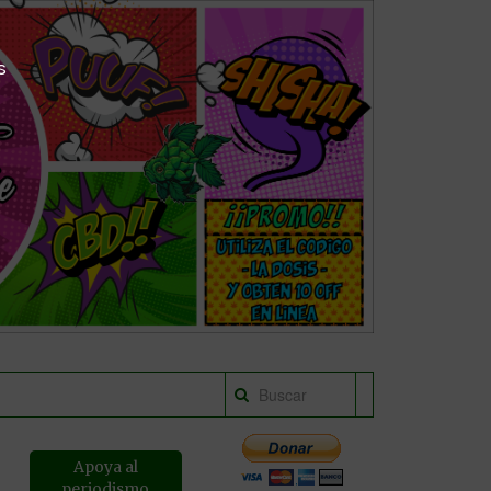
s
Apoya al
periodismo