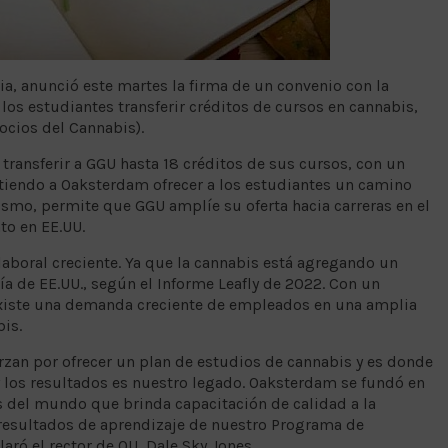
ia, anunció este martes la firma de un convenio con la
los estudiantes transferir créditos de cursos en cannabis,
ocios del Cannabis).
transferir a GGU hasta 18 créditos de sus cursos, con un
iendo a Oaksterdam ofrecer a los estudiantes un camino
mismo, permite que GGU amplíe su oferta hacia carreras en el
to en EE.UU.
aboral creciente. Ya que la cannabis está agregando un
 de EE.UU., según el Informe Leafly de 2022. Con un
 existe una demanda creciente de empleados en una amplia
is.
erzan por ofrecer un plan de estudios de cannabis y es donde
y los resultados es nuestro legado. Oaksterdam se fundó en
 del mundo que brinda capacitación de calidad a la
 resultados de aprendizaje de nuestro Programa de
aró el rector de OU, Dale Sky Jones.