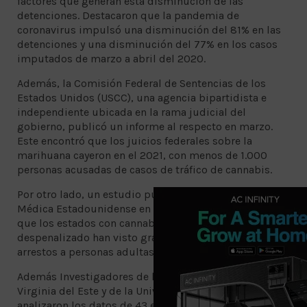
factores que generan esta disminución de las
detenciones. Destacaron que la pandemia de
coronavirus impulsó una disminución del 81% en las
detenciones y una disminución del 77% en los casos
imputados de marzo a abril del 2020.
Además, la Comisión Federal de Sentencias de los
Estados Unidos (USCC), una agencia bipartidista e
independiente ubicada en la rama judicial del
gobierno, publicó un informe al respecto en marzo.
Este encontró que los juicios federales sobre la
marihuana cayeron en el 2021, con menos de 1.000
personas acusadas de casos de tráfico de cannabis.
Por otro lado, un estudio publicado por la Asociación
Médica Estadounidense en noviembre del 2021 reveló
que los estados con cannabis legalizado o
despenalizado han visto grandes reducciones en los
arrestos a personas adultas racializadas.
Además Investigadores de la Facultad de Medicina de
Virginia del Este y de la Universidad de Saint Louis
analizaron los datos de 43 estados. Así, reconocieron