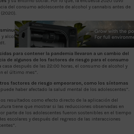
tes
y su entorno social. Por lo que, la encuesta 2020 tuvo
ncia del consumo adolescente de alcohol y cannabis antes de
 (2020).
isminución de la prevalencia acumulada
(alguna vez en la
, y alcohol, de 80 a 70%, "el consumo de alcohol en el último
dt.
idas para contener la pandemia llevaron a un cambio del
ia de algunos de los factores de riesgo para el consumo
la casa después de las 22:00 horas, el consumo de alcohol y
n el último mes”.
tros factores de riesgo empeoraron, como los síntomas
a puede haber afectado la salud mental de los adolescentes”.
os resultados como efecto directo de la aplicación del
utura tiene que mostrar si las reducciones observadas en
or parte de los adolescentes fueron sostenibles en el tiempo
des escolares y después del regreso de las interacciones
entes”.