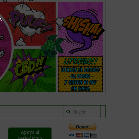
s
Apoya al
periodismo