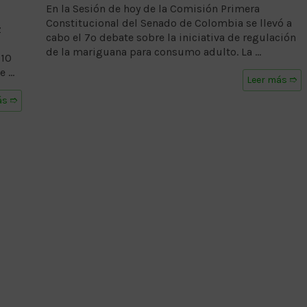
En la Sesión de hoy de la Comisión Primera
Constitucional del Senado de Colombia se llevó a
z
cabo el 7º debate sobre la iniciativa de regulación
de la mariguana para consumo adulto. La …
 10
e …
Leer más ➱
ás ➱