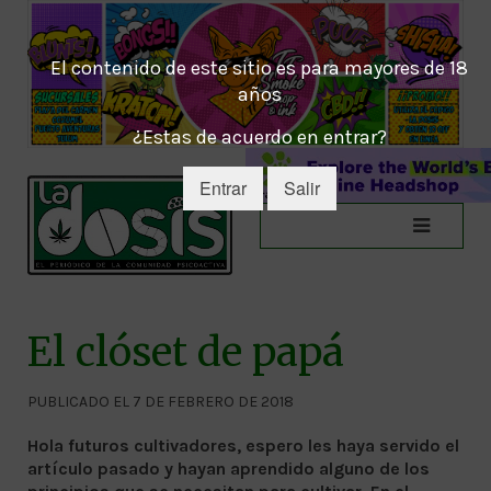
El contenido de este sitio es para mayores de 18
años
¿Estas de acuerdo en entrar?
Entrar
Salir
El clóset de papá
PUBLICADO EL 7 DE FEBRERO DE 2018
Hola futuros cultivadores, espero les haya servido el
artículo pasado y hayan aprendido alguno de los