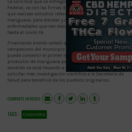
La solicitud que se entregó en la Secretaría de Salud
Federal, va con las firmas de diversos investigadores
que realizan estudios referentes al uso medicinal de la
mariguana, para atender y curar diversas
enfermedades que van desde algunos tipos de cáncer
hasta el covid-19.
Finalmente Andrés señaló que en conjunto con
campesinos del municipio de Tetecala, Morelos, se
puede convertir el primer municipio indígena que sea
productor de mariguana para uso medicinal, por eso
también se está llevando a cabo la iniciativa de
solicitar más investigación científica a la Secretaría de
Salud para benefició de los pueblos originarios.
COMPARTE EN REDES:
CANNABIS