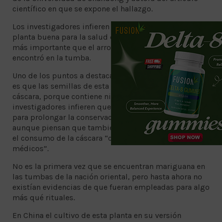
científico en que se expone el hallazgo.
Los investigadores infieren que se consideraba a la
planta buena para la salud e incluso pudo haber sido
más importante que el arroz, ya que este grano no se
encontró en la tumba.
Uno de los puntos a destacar de este descubrimiento
es que las semillas de esta planta conservaban su
cáscara, porque contiene niveles más altos de THC; los
investigadores infieren que la cascarilla se mantenía
para prolongar la conservación de las semillas,
aunque piensan que también pudo tener que ver con
el consumo de la cáscara “con propósitos religiosos y
médicos”.
No es la primera vez que se encuentran mariguana en
las tumbas de la nación oriental, pero hasta ahora no
existían evidencias de que fueran empleadas para algo
más qué rituales.
En China el cultivo de esta planta en su versión