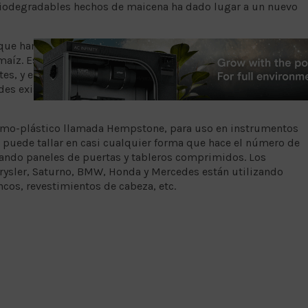
 biodegradables hechos de maicena ha dado lugar a un nuevo
 que han sido capaces de producir un nuevo material 100%
íz. Este nuevo material tiene una fuerza única y
tes, y este material puede ser inyectado o soplado en
es existentes, incluyendo recipientes de cosméticos,
áñamo-plástico llamada Hempstone, para uso en instrumentos
puede tallar en casi cualquier forma que hace el número de
cando paneles de puertas y tableros comprimidos. Los
rysler, Saturno, BMW, Honda y Mercedes están utilizando
os, revestimientos de cabeza, etc.