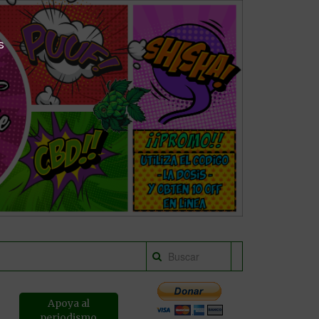
s
Apoya al
periodismo