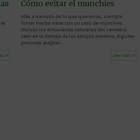
las
Cómo evitar el munchies
Más a menudo de lo que queremos, siempre
ra
fumar hierba viene con un caso de munchies.
Incluso los entusiastas veteranos del cannabis
s
caen en la trampa de los antojos pesados. Algunas
personas aceptan …
ás ➱
Leer más ➱