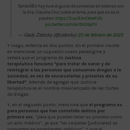
TambiÃ©n hoy tuve el gusto de conversar en extenso con
la Dra. Claudia Cruz sobre el tema, para que no se lo
pierdan:
https://t.co/kHrCWwPJ0L
pic.twitter.com/arrSK3bpTH
— Gady Zabicky (@zabicky)
23 de febrero de 2023
Y luego, enfatiza en dos puntos. En el primero insiste
en mencionar un supuesto nuevo paradigma y
señala que el programa de
Justicia
terapéutica funciona “para tratar de sanar y de
reintegrar a las personas que consumen drogas a la
sociedad, en vez de encarcelarlas y privarlas de su
libertad”
. Además de agregar que Justicia
terapéutica es el nombre mexicanizado de las Cortes
de drogas.
Y, en el segundo punto, menciona que
el programa es
para personas que han cometido delitos por
primera vez
, “para que puedan tener su proceso como
un acto médico”, ya que “las carpetas [judiciales] se
convierten en expedientes médicos”. Y que el