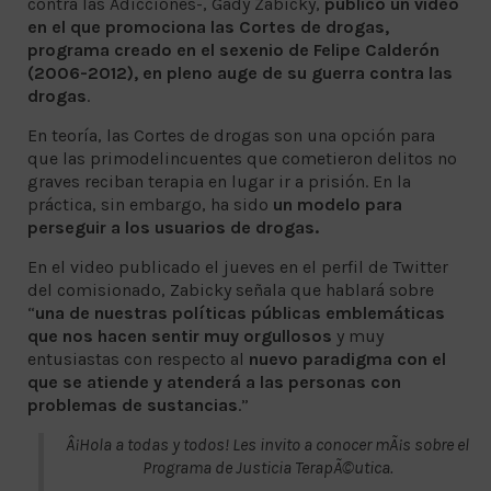
contra las Adicciones-, Gady Zabicky,
publicó un video
en el que promociona las Cortes de drogas,
programa creado en el sexenio de Felipe Calderón
(2006-2012), en pleno auge de su guerra contra las
drogas
.
En teoría, las Cortes de drogas son una opción para
que las primodelincuentes que cometieron delitos no
graves reciban terapia en lugar ir a prisión. En la
práctica, sin embargo, ha sido
un modelo para
perseguir a los usuarios de drogas.
En el video publicado el jueves en el perfil de Twitter
del comisionado, Zabicky señala que hablará sobre
“
una de nuestras políticas públicas emblemáticas
que nos hacen sentir muy orgullosos
y muy
entusiastas con respecto al
nuevo paradigma con el
que se atiende y atenderá a las personas con
problemas de sustancias
.”
Â¡Hola a todas y todos! Les invito a conocer mÃ¡s sobre el
Programa de Justicia TerapÃ©utica.