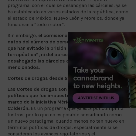
programa, con el cual se desahogan las cárceles, ya se
ha establecido en varios estados de la república, como
el estado de México, Nuevo León y Morelos, donde ya
funcionan a “todo motor”.
Sin embargo,
el comisionado Zabicky no presenta
datos del número de personas usuarias de drogas
que han evitado la prisión gracias a la “justicia
terrapéutica”, ni del porcentaje en que se han
desahogado las cárceles en los estados
mencionados
.
Cortes de drogas desde 2009
Las Cortes de drogas son parte del paquete de
políticas que fue impuesto por los EE.UU. en el
marco de la Iniciativa Mérida, durante el sexenio de
Calderón.
Es un programa que ya está por cumplir 3
lustros, por lo que no es posible considerarlo como
un nuevo paradigma, cuando menos no tan nuevo en
términos políticas de drogas, especialmente si se
consideran los avances regulatorios y el