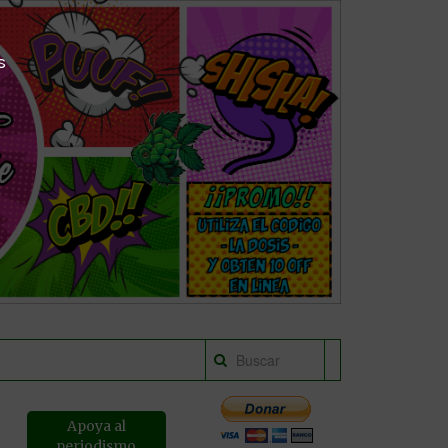
s
Apoya al
periodismo