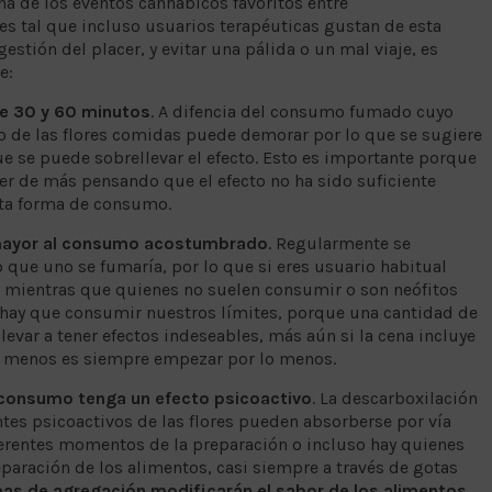
 de los eventos cannábicos favoritos entre
 es tal que incluso usuarios terapéuticas gustan de esta
ión del placer, y evitar una pálida o un mal viaje, es
e:
re 30 y 60 minutos
. A difencia del consumo fumado cuyo
to de las flores comidas puede demorar por lo que se sugiere
ue se puede sobrellevar el efecto. Esto es importante porque
mer de más pensando que el efecto no ha sido suficiente
esta forma de consumo.
r mayor al consumo acostumbrado
. Regularmente se
 que uno se fumaría, por lo que si eres usuario habitual
 mientras que quienes no suelen consumir o son neófitos
 hay que consumir nuestros límites, porque una cantidad de
var a tener efectos indeseables, más aún si la cena incluye
 lo menos es siempre empezar por lo menos.
l consumo tenga un efecto psicoactivo
. La descarboxilación
tes psicoactivos de las flores pueden absorberse por vía
iferentes momentos de la preparación o incluso hay quienes
eparación de los alimentos, casi siempre a través de gotas
mas de agregación modificarán el sabor de los alimentos