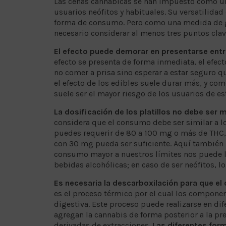
Las cenas cannábicas se han impuesto como una
usuarios neófitos y habituales. Su versatilidad
forma de consumo. Pero como una medida de gest
necesario considerar al menos tres puntos clav
El efecto puede demorar en presentarse ent
efecto se presenta de forma inmediata, el efec
no comer a prisa sino esperar a estar seguro q
el efecto de los edibles suele durar más, y co
suele ser el mayor riesgo de los usuarios de 
La dosificación de los platillos no debe se
considera que el consumo debe ser similar a lo
puedes requerir de 80 a 100 mg o más de THC,
con 30 mg pueda ser suficiente. Aquí también
consumo mayor a nuestros límites nos puede lle
bebidas alcohólicas; en caso de ser neófitos,
Es necesaria la descarboxilación para que e
es el proceso térmico por el cual los componen
digestiva. Este proceso puede realizarse en d
agregan la cannabis de forma posterior a la pr
derivadas de extracciones.
Las diferentes for