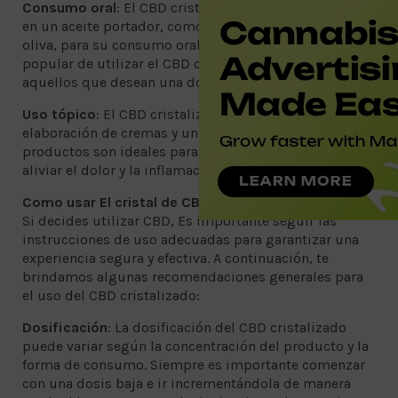
Consumo oral
: El CBD cristalizado se puede disolver
en un aceite portador, como el aceite de coco o de
oliva, para su consumo oral. Esta es una forma
popular de utilizar el CBD cristalizado y es ideal para
aquellos que desean una dosificación precisa.
Uso tópico
: El CBD cristalizado se puede utilizar en la
elaboración de cremas y ungüentos tópicos. Estos
productos son ideales para aquellos que buscan
aliviar el dolor y la inflamación localizada.
Como usar El cristal de CBD
Si decides utilizar CBD, Es importante seguir las
instrucciones de uso adecuadas para garantizar una
experiencia segura y efectiva. A continuación, te
brindamos algunas recomendaciones generales para
el uso del CBD cristalizado:
Dosificación
: La dosificación del CBD cristalizado
puede variar según la concentración del producto y la
forma de consumo. Siempre es importante comenzar
con una dosis baja e ir incrementándola de manera